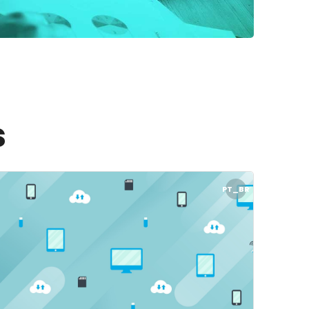
s
xa das Empresas - 25.1
magem do curso" Ferramentas Computacionais - FC26.1
PT_BR