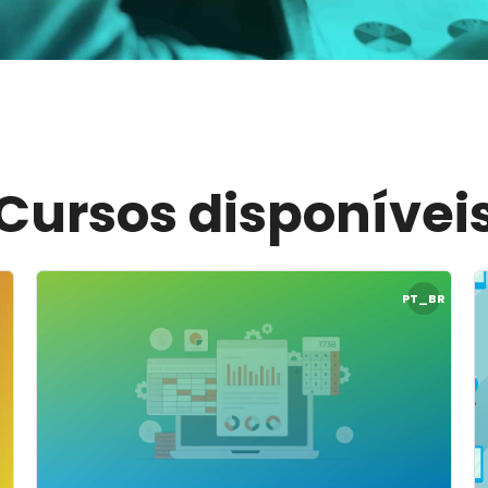
Cursos disponívei
Desempenho Operacional e Alavancagem Financeira 25.1
Imagem do curso" Seminário Finanças I: Fluxo de Cai
I
PT_BR