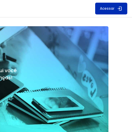
Acessar
ui você
nças!