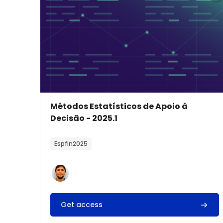
Imagem do curso
Nome do curso
Métodos Estatísticos de Apoio à
Decisão - 2025.1
Texto do resumo do curso:
Espfin2025
Get access