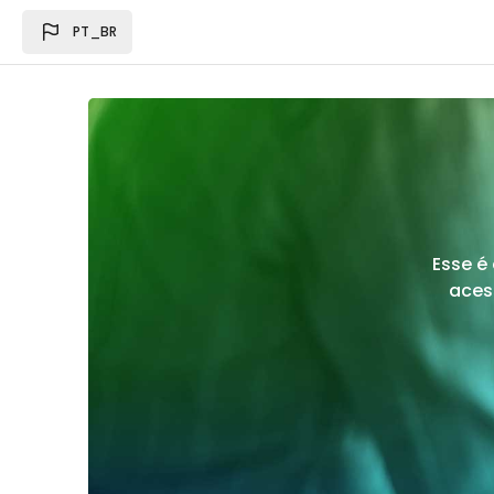
Ir para o conteúdo principal
PT_BR
Esse é
aces