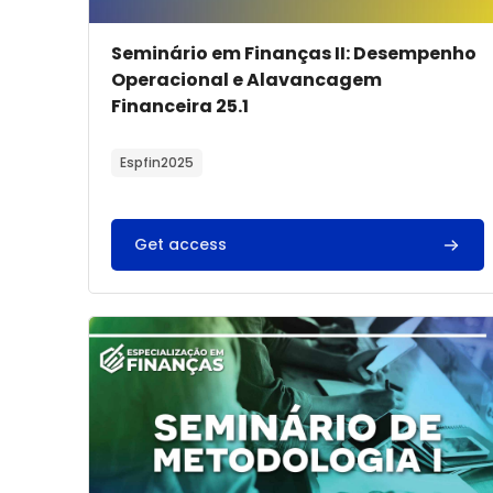
Imagem do curso
Nome do curso
Seminário em Finanças II: Desempenho
Operacional e Alavancagem
Financeira 25.1
Texto do resumo do curso:
Espfin2025
Get access
Imagem do curso" Seminário de Metodologia I -